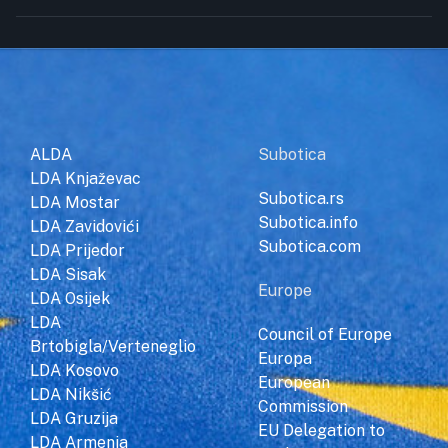
ALDA
Subotica
LDA Knjaževac
Subotica.rs
LDA Mostar
Subotica.info
LDA Zavidovići
Subotica.com
LDA Prijedor
LDA Sisak
Europe
LDA Osijek
LDA
Council of Europe
Brtobigla/Verteneglio
Europa
LDA Kosovo
European
LDA Nikšić
Commission
LDA Gruzija
EU Delegation to
LDA Armenia