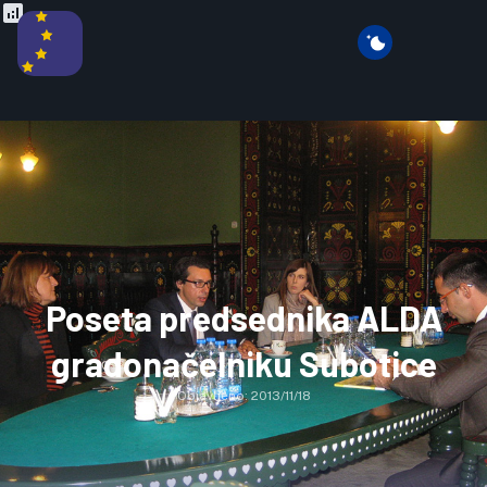
Poseta predsednika ALDA
gradonačelniku Subotice
Objavljeno:
2013/11/18