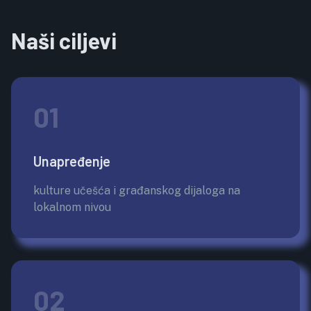
Naši ciljevi
01
Unapređenje
kulture učešća i građanskog dijaloga na
lokalnom nivou
02