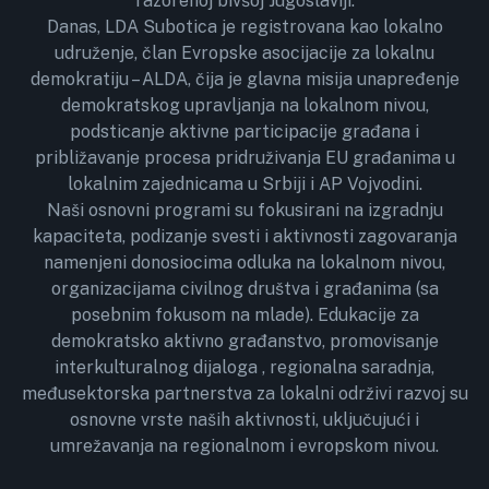
razorenoj bivšoj Jugoslaviji.
Danas, LDA Subotica je registrovana kao lokalno
udruženje, član Evropske asocijacije za lokalnu
demokratiju – ALDA, čija je glavna misija unapređenje
demokratskog upravljanja na lokalnom nivou,
podsticanje aktivne participacije građana i
približavanje procesa pridruživanja EU građanima u
lokalnim zajednicama u Srbiji i AP Vojvodini.
Naši osnovni programi su fokusirani na izgradnju
kapaciteta, podizanje svesti i aktivnosti zagovaranja
namenjeni donosiocima odluka na lokalnom nivou,
organizacijama civilnog društva i građanima (sa
posebnim fokusom na mlade). Edukacije za
demokratsko aktivno građanstvo, promovisanje
interkulturalnog dijaloga , regionalna saradnja,
međusektorska partnerstva za lokalni održivi razvoj su
osnovne vrste naših aktivnosti, uključujući i
umrežavanja na regionalnom i evropskom nivou.