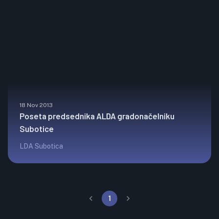
18 Nov 2013
Poseta predsednika ALDA gradonačelniku
Subotice
LDA Subotica
1