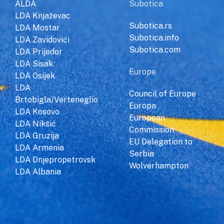
ALDA
Subotica
LDA Knjaževac
Subotica.rs
LDA Mostar
Subotica.info
LDA Zavidovići
Subotica.com
LDA Prijedor
LDA Sisak
Europe
LDA Osijek
LDA
Council of Europe
Brtobigla/Verteneglio
Europa
LDA Kosovo
European
LDA Nikšić
Commission
LDA Gruzija
EU Delegation to
LDA Armenia
Serbia
LDA Dnjepropetrovsk
Wolverhampton
LDA Albania