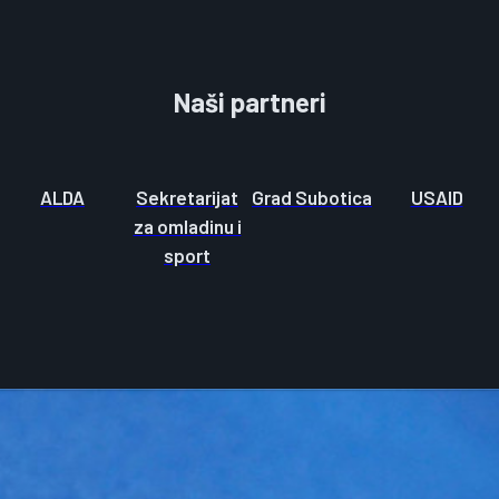
Naši partneri
ALDA
Sekretarijat
Grad Subotica
USAID
za omladinu i
sport